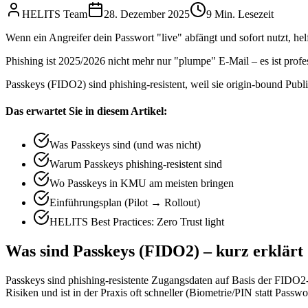
HELITS Team
28. Dezember 2025
9
Min. Lesezeit
Wenn ein Angreifer dein Passwort "live" abfängt und sofort nutzt, h
Phishing ist 2025/2026 nicht mehr nur "plumpe" E-Mail – es ist profess
Passkeys (FIDO2) sind phishing-resistent, weil sie origin-bound Publ
Das erwartet Sie in diesem Artikel:
Was Passkeys sind (und was nicht)
Warum Passkeys phishing-resistent sind
Wo Passkeys in KMU am meisten bringen
Einführungsplan (Pilot → Rollout)
HELITS Best Practices: Zero Trust light
Was sind Passkeys (FIDO2) – kurz erklärt
Passkeys sind phishing-resistente Zugangsdaten auf Basis der FIDO2-S
Risiken und ist in der Praxis oft schneller (Biometrie/PIN statt Passwor