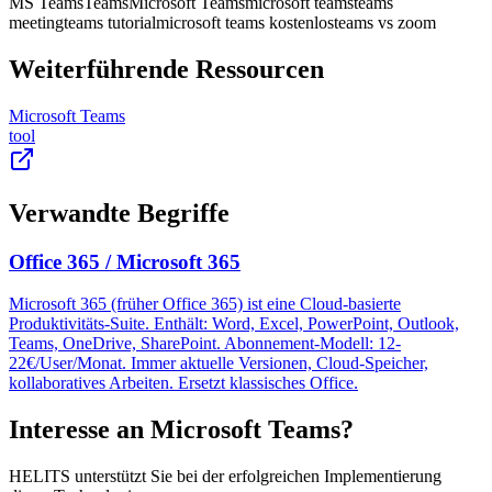
MS Teams
Teams
Microsoft Teams
microsoft teams
teams
meeting
teams tutorial
microsoft teams kostenlos
teams vs zoom
Weiterführende Ressourcen
Microsoft Teams
tool
Verwandte Begriffe
Office 365 / Microsoft 365
Microsoft 365 (früher Office 365) ist eine Cloud-basierte
Produktivitäts-Suite. Enthält: Word, Excel, PowerPoint, Outlook,
Teams, OneDrive, SharePoint. Abonnement-Modell: 12-
22€/User/Monat. Immer aktuelle Versionen, Cloud-Speicher,
kollaboratives Arbeiten. Ersetzt klassisches Office.
Interesse an
Microsoft Teams
?
HELITS unterstützt Sie bei der erfolgreichen Implementierung