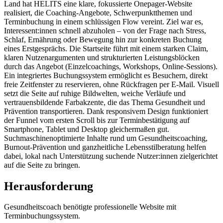
Land hat HELITS eine klare, fokussierte Onepager-Website
realisiert, die Coaching-Angebote, Schwerpunktthemen und
Terminbuchung in einem schlüssigen Flow vereint. Ziel war es,
Interessent:innen schnell abzuholen – von der Frage nach Stress,
Schlaf, Ernährung oder Bewegung hin zur konkreten Buchung
eines Erstgesprächs. Die Startseite führt mit einem starken Claim,
klaren Nutzenargumenten und strukturierten Leistungsblöcken
durch das Angebot (Einzelcoachings, Workshops, Online-Sessions).
Ein integriertes Buchungssystem ermöglicht es Besuchern, direkt
freie Zeitfenster zu reservieren, ohne Rückfragen per E-Mail. Visuell
setzt die Seite auf ruhige Bildwelten, weiche Verläufe und
vertrauensbildende Farbakzente, die das Thema Gesundheit und
Prävention transportieren. Dank responsivem Design funktioniert
der Funnel vom ersten Scroll bis zur Terminbestätigung auf
Smartphone, Tablet und Desktop gleichermaßen gut.
Suchmaschinenoptimierte Inhalte rund um Gesundheitscoaching,
Burnout-Prävention und ganzheitliche Lebensstilberatung helfen
dabei, lokal nach Unterstützung suchende Nutzer:innen zielgerichtet
auf die Seite zu bringen.
Herausforderung
Gesundheitscoach benötigte professionelle Website mit
Terminbuchungssystem.