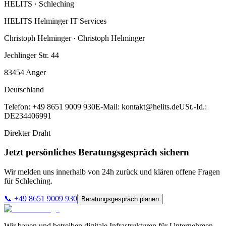
HELITS ·
Schleching
HELITS Helminger IT Services
Christoph Helminger · Christoph Helminger
Jechlinger Str. 44
83454
Anger
Deutschland
Telefon:
+49 8651 9009 930
E-Mail:
kontakt@helits.de
USt.-Id.:
DE234406991
Direkter Draht
Jetzt persönliches Beratungsgespräch sichern
Wir melden uns innerhalb von 24h zurück und klären offene Fragen
für
Schleching
.
📞
+49 8651 9009 930
Beratungsgespräch planen
Wir bauen und betreiben digitale Infrastrukturen für Unternehmen,