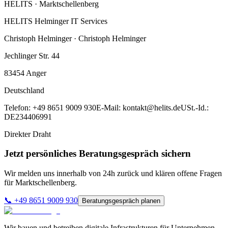
HELITS ·
Marktschellenberg
HELITS Helminger IT Services
Christoph Helminger · Christoph Helminger
Jechlinger Str. 44
83454
Anger
Deutschland
Telefon:
+49 8651 9009 930
E-Mail:
kontakt@helits.de
USt.-Id.:
DE234406991
Direkter Draht
Jetzt persönliches Beratungsgespräch sichern
Wir melden uns innerhalb von 24h zurück und klären offene Fragen
für
Marktschellenberg
.
📞
+49 8651 9009 930
Beratungsgespräch planen
Wir bauen und betreiben digitale Infrastrukturen für Unternehmen,