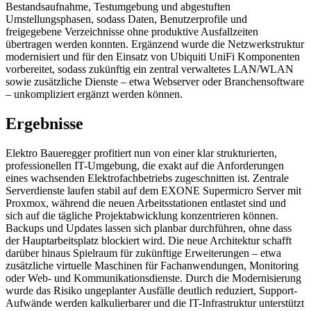
Bestandsaufnahme, Testumgebung und abgestuften
Umstellungsphasen, sodass Daten, Benutzerprofile und
freigegebene Verzeichnisse ohne produktive Ausfallzeiten
übertragen werden konnten. Ergänzend wurde die Netzwerkstruktur
modernisiert und für den Einsatz von Ubiquiti UniFi Komponenten
vorbereitet, sodass zukünftig ein zentral verwaltetes LAN/WLAN
sowie zusätzliche Dienste – etwa Webserver oder Branchensoftware
– unkompliziert ergänzt werden können.
Ergebnisse
Elektro Baueregger profitiert nun von einer klar strukturierten,
professionellen IT-Umgebung, die exakt auf die Anforderungen
eines wachsenden Elektrofachbetriebs zugeschnitten ist. Zentrale
Serverdienste laufen stabil auf dem EXONE Supermicro Server mit
Proxmox, während die neuen Arbeitsstationen entlastet sind und
sich auf die tägliche Projektabwicklung konzentrieren können.
Backups und Updates lassen sich planbar durchführen, ohne dass
der Hauptarbeitsplatz blockiert wird. Die neue Architektur schafft
darüber hinaus Spielraum für zukünftige Erweiterungen – etwa
zusätzliche virtuelle Maschinen für Fachanwendungen, Monitoring
oder Web- und Kommunikationsdienste. Durch die Modernisierung
wurde das Risiko ungeplanter Ausfälle deutlich reduziert, Support-
Aufwände werden kalkulierbarer und die IT-Infrastruktur unterstützt