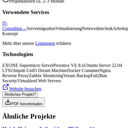
Projektlaufzeit ca. 2–3 Monate
Verwendete Services
IT-
Consulting
→
Servermigration
Virtualisierung
Netzwerktechnik
Arbeits
Konzept
Mehr über unsere
Leistungen
erfahren
Technologien
EXONE Supermicro Server
Proxmox VE 8.x
Ubuntu Server 22.04
LTS
Ubiquiti UniFi Dream Machine
Docker Container
Nginx
Reverse Proxy
Zabbix Monitoring
Veeam Backup
Fail2Ban
Security
Virtualized Web Servers
Website besuchen
Ähnliches Projekt?
PDF herunterladen
Ähnliche Projekte