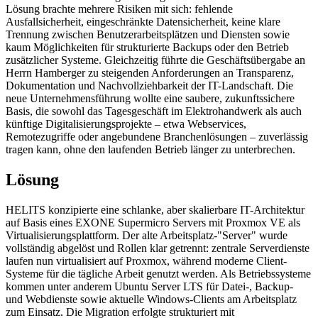
Lösung brachte mehrere Risiken mit sich: fehlende
Ausfallsicherheit, eingeschränkte Datensicherheit, keine klare
Trennung zwischen Benutzerarbeitsplätzen und Diensten sowie
kaum Möglichkeiten für strukturierte Backups oder den Betrieb
zusätzlicher Systeme. Gleichzeitig führte die Geschäftsübergabe an
Herrn Hamberger zu steigenden Anforderungen an Transparenz,
Dokumentation und Nachvollziehbarkeit der IT-Landschaft. Die
neue Unternehmensführung wollte eine saubere, zukunftssichere
Basis, die sowohl das Tagesgeschäft im Elektrohandwerk als auch
künftige Digitalisierungsprojekte – etwa Webservices,
Remotezugriffe oder angebundene Branchenlösungen – zuverlässig
tragen kann, ohne den laufenden Betrieb länger zu unterbrechen.
Lösung
HELITS konzipierte eine schlanke, aber skalierbare IT-Architektur
auf Basis eines EXONE Supermicro Servers mit Proxmox VE als
Virtualisierungsplattform. Der alte Arbeitsplatz-"Server" wurde
vollständig abgelöst und Rollen klar getrennt: zentrale Serverdienste
laufen nun virtualisiert auf Proxmox, während moderne Client-
Systeme für die tägliche Arbeit genutzt werden. Als Betriebssysteme
kommen unter anderem Ubuntu Server LTS für Datei-, Backup-
und Webdienste sowie aktuelle Windows-Clients am Arbeitsplatz
zum Einsatz. Die Migration erfolgte strukturiert mit