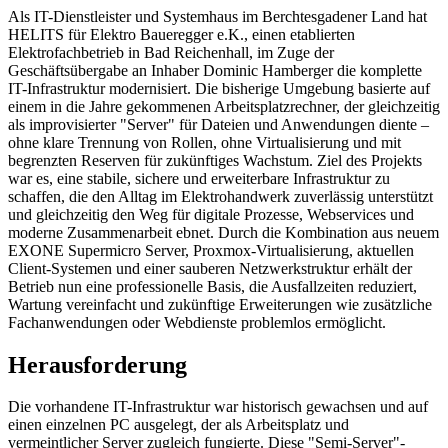
Als IT-Dienstleister und Systemhaus im Berchtesgadener Land hat
HELITS für Elektro Baueregger e.K., einen etablierten
Elektrofachbetrieb in Bad Reichenhall, im Zuge der
Geschäftsübergabe an Inhaber Dominic Hamberger die komplette
IT-Infrastruktur modernisiert. Die bisherige Umgebung basierte auf
einem in die Jahre gekommenen Arbeitsplatzrechner, der gleichzeitig
als improvisierter "Server" für Dateien und Anwendungen diente –
ohne klare Trennung von Rollen, ohne Virtualisierung und mit
begrenzten Reserven für zukünftiges Wachstum. Ziel des Projekts
war es, eine stabile, sichere und erweiterbare Infrastruktur zu
schaffen, die den Alltag im Elektrohandwerk zuverlässig unterstützt
und gleichzeitig den Weg für digitale Prozesse, Webservices und
moderne Zusammenarbeit ebnet. Durch die Kombination aus neuem
EXONE Supermicro Server, Proxmox-Virtualisierung, aktuellen
Client-Systemen und einer sauberen Netzwerkstruktur erhält der
Betrieb nun eine professionelle Basis, die Ausfallzeiten reduziert,
Wartung vereinfacht und zukünftige Erweiterungen wie zusätzliche
Fachanwendungen oder Webdienste problemlos ermöglicht.
Herausforderung
Die vorhandene IT-Infrastruktur war historisch gewachsen und auf
einen einzelnen PC ausgelegt, der als Arbeitsplatz und
vermeintlicher Server zugleich fungierte. Diese "Semi-Server"-