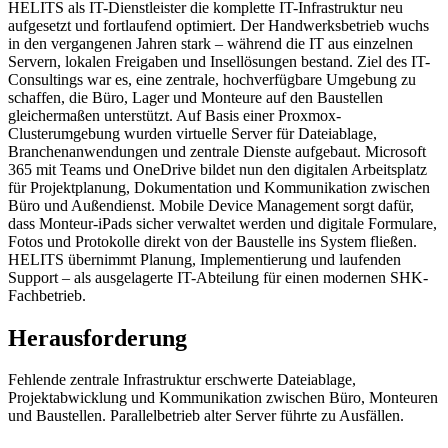
HELITS als IT-Dienstleister die komplette IT-Infrastruktur neu
aufgesetzt und fortlaufend optimiert. Der Handwerksbetrieb wuchs
in den vergangenen Jahren stark – während die IT aus einzelnen
Servern, lokalen Freigaben und Insellösungen bestand. Ziel des IT-
Consultings war es, eine zentrale, hochverfügbare Umgebung zu
schaffen, die Büro, Lager und Monteure auf den Baustellen
gleichermaßen unterstützt. Auf Basis einer Proxmox-
Clusterumgebung wurden virtuelle Server für Dateiablage,
Branchenanwendungen und zentrale Dienste aufgebaut. Microsoft
365 mit Teams und OneDrive bildet nun den digitalen Arbeitsplatz
für Projektplanung, Dokumentation und Kommunikation zwischen
Büro und Außendienst. Mobile Device Management sorgt dafür,
dass Monteur-iPads sicher verwaltet werden und digitale Formulare,
Fotos und Protokolle direkt von der Baustelle ins System fließen.
HELITS übernimmt Planung, Implementierung und laufenden
Support – als ausgelagerte IT-Abteilung für einen modernen SHK-
Fachbetrieb.
Herausforderung
Fehlende zentrale Infrastruktur erschwerte Dateiablage,
Projektabwicklung und Kommunikation zwischen Büro, Monteuren
und Baustellen. Parallelbetrieb alter Server führte zu Ausfällen.