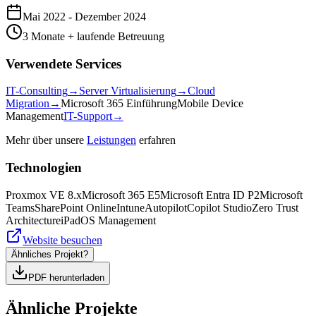
Mai 2022
-
Dezember 2024
3 Monate + laufende Betreuung
Verwendete Services
IT-Consulting
→
Server Virtualisierung
→
Cloud
Migration
→
Microsoft 365 Einführung
Mobile Device
Management
IT-Support
→
Mehr über unsere
Leistungen
erfahren
Technologien
Proxmox VE 8.x
Microsoft 365 E5
Microsoft Entra ID P2
Microsoft
Teams
SharePoint Online
Intune
Autopilot
Copilot Studio
Zero Trust
Architecture
iPadOS Management
Website besuchen
Ähnliches Projekt?
PDF herunterladen
Ähnliche Projekte