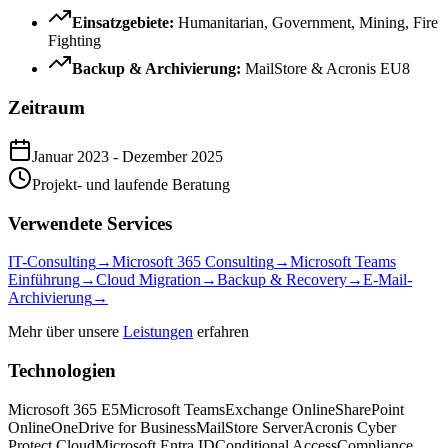
Einsatzgebiete
:
Humanitarian, Government, Mining, Fire
Fighting
Backup & Archivierung
:
MailStore & Acronis EU8
Zeitraum
Januar 2023
-
Dezember 2025
Projekt- und laufende Beratung
Verwendete Services
IT-Consulting
→
Microsoft 365 Consulting
→
Microsoft Teams
Einführung
→
Cloud Migration
→
Backup & Recovery
→
E-Mail-
Archivierung
→
Mehr über unsere
Leistungen
erfahren
Technologien
Microsoft 365 E5
Microsoft Teams
Exchange Online
SharePoint
Online
OneDrive for Business
MailStore Server
Acronis Cyber
Protect Cloud
Microsoft Entra ID
Conditional Access
Compliance