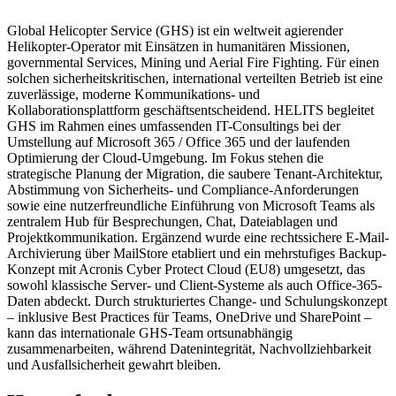
Global Helicopter Service (GHS) ist ein weltweit agierender
Helikopter-Operator mit Einsätzen in humanitären Missionen,
governmental Services, Mining und Aerial Fire Fighting. Für einen
solchen sicherheitskritischen, international verteilten Betrieb ist eine
zuverlässige, moderne Kommunikations- und
Kollaborationsplattform geschäftsentscheidend. HELITS begleitet
GHS im Rahmen eines umfassenden IT-Consultings bei der
Umstellung auf Microsoft 365 / Office 365 und der laufenden
Optimierung der Cloud-Umgebung. Im Fokus stehen die
strategische Planung der Migration, die saubere Tenant-Architektur,
Abstimmung von Sicherheits- und Compliance-Anforderungen
sowie eine nutzerfreundliche Einführung von Microsoft Teams als
zentralem Hub für Besprechungen, Chat, Dateiablagen und
Projektkommunikation. Ergänzend wurde eine rechtssichere E-Mail-
Archivierung über MailStore etabliert und ein mehrstufiges Backup-
Konzept mit Acronis Cyber Protect Cloud (EU8) umgesetzt, das
sowohl klassische Server- und Client-Systeme als auch Office-365-
Daten abdeckt. Durch strukturiertes Change- und Schulungskonzept
– inklusive Best Practices für Teams, OneDrive und SharePoint –
kann das internationale GHS-Team ortsunabhängig
zusammenarbeiten, während Datenintegrität, Nachvollziehbarkeit
und Ausfallsicherheit gewahrt bleiben.