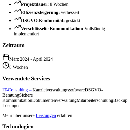
Projektdauer
:
8 Wochen
Effizienzsteigerung
:
verbessert
DSGVO-Konformität
:
gestärkt
Verschlüsselte Kommunikation
:
Vollständig
implementiert
Zeitraum
März 2024
-
April 2024
8 Wochen
Verwendete Services
IT-Consulting
→
Kanzleiverwaltungssoftware
DSGVO-
Beratung
Sichere
Kommunikation
Dokumentenverwaltung
Mitarbeiterschulung
Backup-
Lösungen
Mehr über unsere
Leistungen
erfahren
Technologien